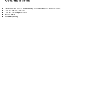
Goed om te weten
Datum van aankomst & vertrek : flexibel afhankelijk van beschikbaarheid op het moment van boeking
Check in : ieder tijdstip na 13:00 u
Check out : ieder tijdstip voor 12:00 u
Roken op aanvraag
Huisdieren op aanvraag