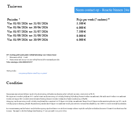
Tarieven
Neem contact op - Reactie binnen 24u
Periodes *
Prijs per week (7 nachten) **
Van 01/05/2026 tot 31/05/2026
5.500 €
Van 01/06/2026 tot 30/06/2026
6.000 €
Van 01/07/2026 tot 31/07/2026
7.500 €
Van 01/08/2026 tot 31/08/2026
8.000 €
Van 01/09/2026 tot 30/09/2026
6.000 €
10% korting geldt op het gehele verblijf bij boeking van 2 weken of meer
* Minimum verblijf : 1 week
** Neem contact met ons op voor een verblijf buiten de bovenstaande periodes
Villa Astrofegia AMA 00001052517
Nuttige links :
visitgreece.gr/before-travelling-to-greece/
Condities
Onze prijzen zijn inclusief de huur van de villa, de uitrusting, de beschreven diensten en het verbruik van water, electriciteit en Wi-Fi.
We vragen een voorschot gelijk aan 30 % van het totaal van de reservering (of volledige betaling bij boeking binnen 8 weken van aankomst). Het saldo moet 8 weken voor aankomst
worden ontvangen. Het voorschot alswel de laatste betaling dienen te worden voldaan door bankoverschrijving of PayPal.
Afzegging van de reservering wordt volledig terugbetaald als u annuleert tot 95 dagen vóór de dag van aankomst. Tussen 94 en 65 dagen worden annuleringskosten van 30% van de
volledige prijs in rekening gebracht. Bij annulering minder dan 65 dagen voor aankomst wordt geen restitutie verleend. Een schadeborg van 1.000 € is vereist uiterlijk bij inchecken.
In overeenstemming met het besluit van de Griekse regering zijn de uitbaters voor alle korte termijn verhuur verplicht om bij het uitchecken de nieuwe 'Climate Crisis Resilience Tax'
te innen. Van maart to oktober bedraagt deze belasting 15 euro per nacht voor grote villa's.