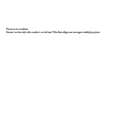
Tarieven en condities
Geniet van het stijlvolle comfort van de luxe Villa Astrofegia aan zee tegen redelijke prijzen